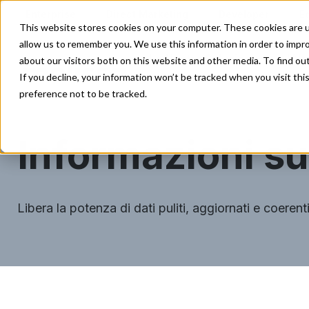
Enterprise
Direct Marketing
Developer
E
This website stores cookies on your computer. These cookies are u
allow us to remember you. We use this information in order to impr
Le Nostre Soluzioni
I No
about our visitors both on this website and other media. To find o
If you decline, your information won’t be tracked when you visit th
preference not to be tracked.
Altro
Informazioni su
Libera la potenza di dati puliti, aggiornati e coerent