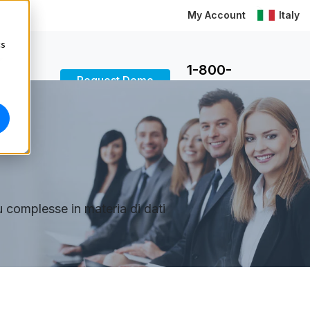
My Account
Italy
cs
1-800-
Request Demo
MELISSA
iù complesse in materia di dati