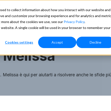
ducation
Lookups
Search
sed to collect information about how you interact with our website and
ove and customize your browsing experience and for analytics and metri
stri Servizi
Our Data
Prezzi
Assistenza
ut more about the cookies we use, see our
Privacy Policy
.
is website. A single cookie will be used in your browser to remember your
Cookies settings
Accept
Decline
 Melissa
i. Melissa è qui per aiutarti a risolvere anche le sfide p