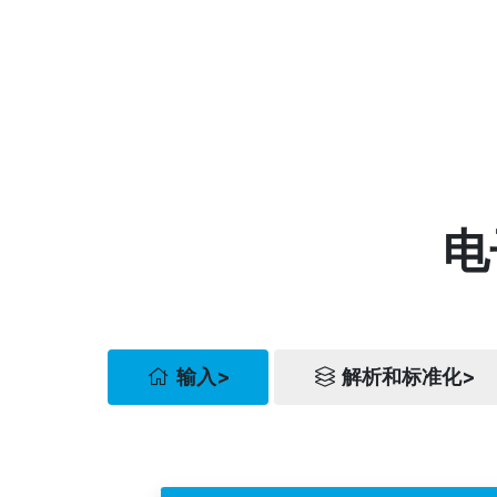
电
输入>
解析和标准化>