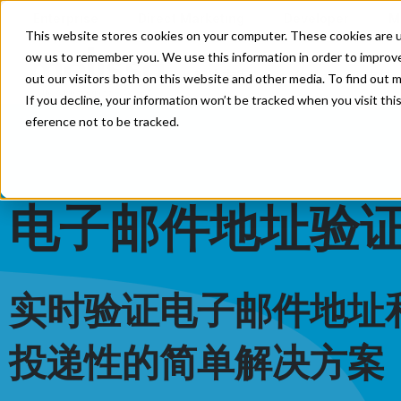
Enterprise
Direct Marketing
Developer
M
This website stores cookies on your computer. These cookies are us
ow us to remember you. We use this information in order to improv
解决方案
价格
支持
out our visitors both on this website and other media. To find out
If you decline, your information won’t be tracked when you visit thi
eference not to be tracked.
电子邮件地址验
实时验证电子邮件地址
投递性的简单解决方案