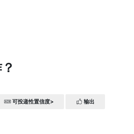
作？
可投递性置信度>
输出