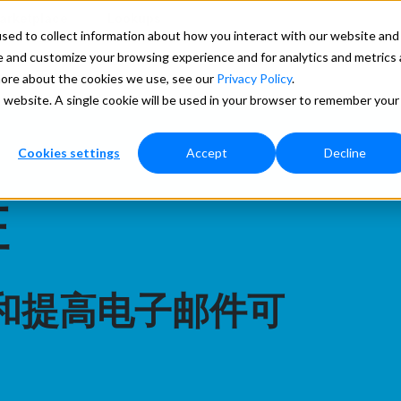
arketplace
Lookups
ed to collect information about how you interact with our website and 
e and customize your browsing experience and for analytics and metrics
更多
 more about the cookies we use, see our
Privacy Policy
.
s website. A single cookie will be used in your browser to remember your
Cookies settings
Accept
Decline
证
和提高电子邮件可