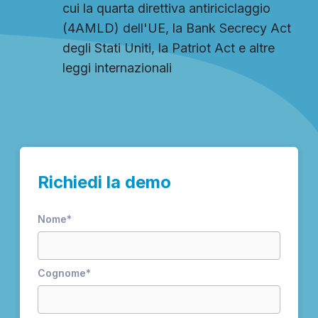
cui la quarta direttiva antiriciclaggio
(4AMLD) dell'UE, la Bank Secrecy Act
degli Stati Uniti, la Patriot Act e altre
leggi internazionali
Richiedi la demo
Nome
*
Cognome
*