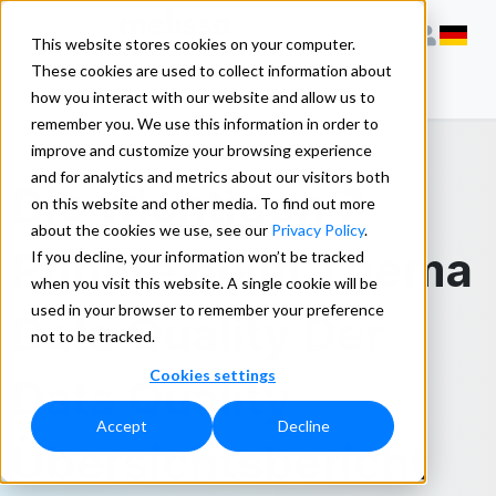
This website stores cookies on your computer.
These cookies are used to collect information about
how you interact with our website and allow us to
remember you. We use this information in order to
improve and customize your browsing experience
and for analytics and metrics about our visitors both
Die wichtigen 7
on this website and other media. To find out more
about the cookies we use, see our
Privacy Policy
.
Punkte beim Thema
If you decline, your information won’t be tracked
when you visit this website. A single cookie will be
used in your browser to remember your preference
Data Quality Der
not to be tracked.
Cookies settings
Data Quality
Accept
Decline
Übersichtsbericht