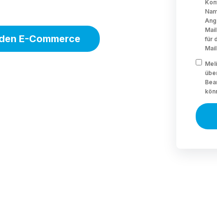
Kont
Nam
Ang
Mail
r den E-Commerce
für 
Mail
Meli
übe
Bea
kön