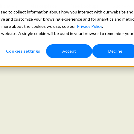
ducation
Marketplace
Free Lookups
Suche
sed to collect information about how you interact with our website and
ove and customize your browsing experience and for analytics and metri
ngen
Preise
Support
Mehr
ut more about the cookies we use, see our
Privacy Policy
.
is website. A single cookie will be used in your browser to remember your
Cookies settings
Accept
Decline