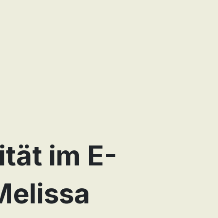
tät im E-
elissa