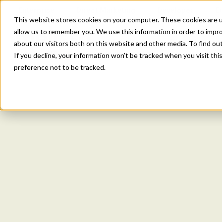
Enterprise
Direct Marketing
Developer
E
This website stores cookies on your computer. These cookies are u
allow us to remember you. We use this information in order to impr
Lösungen
Dienstleistu
about our visitors both on this website and other media. To find o
If you decline, your information won’t be tracked when you visit th
preference not to be tracked.