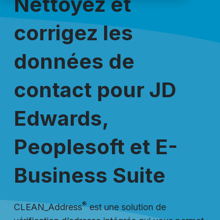
Nettoyez et
corrigez les
données de
contact pour JD
Edwards,
Peoplesoft et E-
Business Suite
®
CLEAN_Address
est une solution de