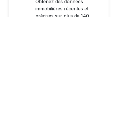
Obtenez des données
immobilières récentes et
précises sur plus de 140
millions de propriétés aux
États-Unis, y compris des
informations sur les
parcelles et les bâtiments, la
valeur calculée, l’historique
des actes et plus encore.
TABLE D’ADRESSES
MELISSA (MAT)
MAT fournit des
informations de localisation
complètes sur toutes les