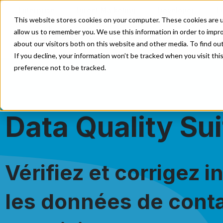
Enterprise
Direct Marketing
Developer
E
This website stores cookies on your computer. These cookies are u
allow us to remember you. We use this information in order to impr
No Solutions
Nos Servi
about our visitors both on this website and other media. To find o
If you decline, your information won’t be tracked when you visit th
preference not to be tracked.
Data Quality Sui
Vérifiez et corrigez
les données de conta