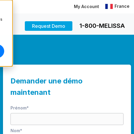
France
My Account
cs
1-800-MELISSA
Request Demo
Demander une démo
maintenant
Prénom
*
Nom
*