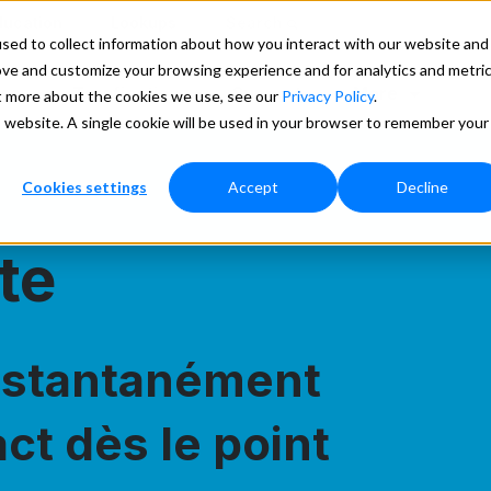
ducation
Lookups
Search
sed to collect information about how you interact with our website and
ove and customize your browsing experience and for analytics and metri
ces
Tarafication
Support
More
ut more about the cookies we use, see our
Privacy Policy
.
is website. A single cookie will be used in your browser to remember your
Cookies settings
Accept
Decline
te
 instantanément
ct dès le point